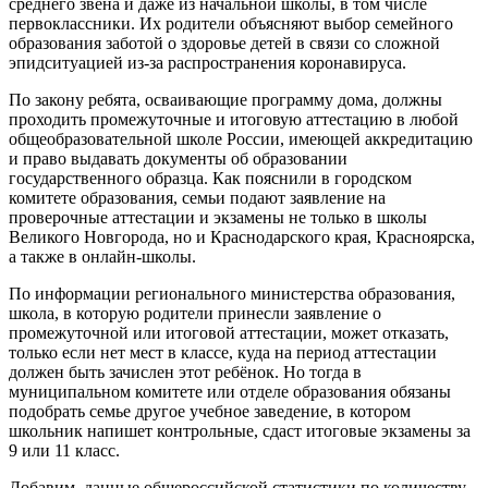
среднего звена и даже из начальной школы, в том числе
первоклассники. Их родители объясняют выбор семейного
образования заботой о здоровье детей в связи со сложной
эпидситуацией из-за распространения коронавируса.
По закону ребята, осваивающие программу дома, должны
проходить промежуточные и итоговую аттестацию в любой
общеобразовательной школе России, имеющей аккредитацию
и право выдавать документы об образовании
государственного образца. Как пояснили в городском
комитете образования, семьи подают заявление на
проверочные аттестации и экзамены не только в школы
Великого Новгорода, но и Краснодарского края, Красноярска,
а также в онлайн-школы.
По информации регионального министерства образования,
школа, в которую родители принесли заявление о
промежуточной или итоговой аттестации, может отказать,
только если нет мест в классе, куда на период аттестации
должен быть зачислен этот ребёнок. Но тогда в
муниципальном комитете или отделе образования обязаны
подобрать семье другое учебное заведение, в котором
школьник напишет контрольные, сдаст итоговые экзамены за
9 или 11 класс.
Добавим, данные общероссийской статистики по количеству