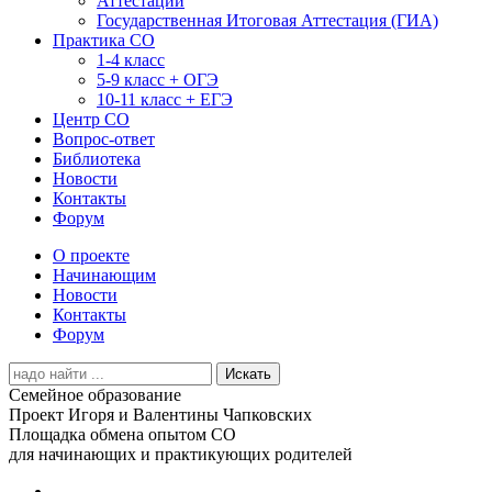
Аттестации
Государственная Итоговая Аттестация (ГИА)
Практика СО
1-4 класс
5-9 класс + ОГЭ
10-11 класс + ЕГЭ
Центр СО
Вопрос-ответ
Библиотека
Новости
Контакты
Форум
О проекте
Начинающим
Новости
Контакты
Форум
Search
for:
Семейное образование
Проект Игоря и Валентины Чапковских
Площадка обмена опытом СО
для начинающих и практикующих родителей