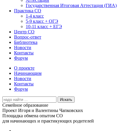
Аттестации
Государственная Итоговая Аттестация (ГИА)
Практика СО
1-4 класс
5-9 класс + ОГЭ
10-11 класс + ЕГЭ
Центр СО
Вопрос-ответ
Библиотека
Новости
Контакты
Форум
О проекте
Начинающим
Новости
Контакты
Форум
Search
for:
Семейное образование
Проект Игоря и Валентины Чапковских
Площадка обмена опытом СО
для начинающих и практикующих родителей