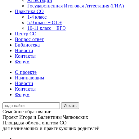
Аттестации
Государственная Итоговая Аттестация (ГИА)
Практика СО
1-4 класс
5-9 класс + ОГЭ
10-11 класс + ЕГЭ
Центр СО
Вопрос-ответ
Библиотека
Новости
Контакты
Форум
О проекте
Начинающим
Новости
Контакты
Форум
Search
for:
Семейное образование
Проект Игоря и Валентины Чапковских
Площадка обмена опытом СО
для начинающих и практикующих родителей