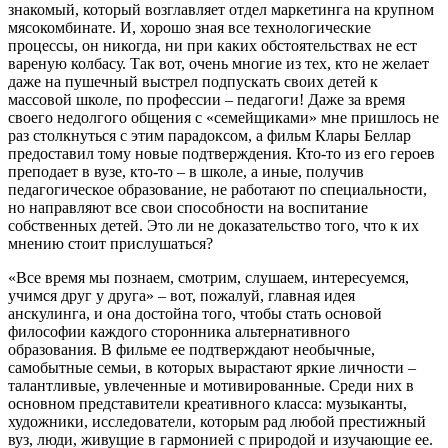
знакомый, который возглавляет отдел маркетинга на крупном
мясокомбинате. И, хорошо зная все технологические
процессы, он никогда, ни при каких обстоятельствах не ест
вареную колбасу. Так вот, очень многие из тех, кто не желает
даже на пушечный выстрел подпускать своих детей к
массовой школе, по профессии – педагоги! Даже за время
своего недолгого общения с «семейщиками» мне пришлось не
раз столкнуться с этим парадоксом, а фильм Клары Беллар
предоставил тому новые подтверждения. Кто-то из его героев
преподает в вузе, кто-то – в школе, а иные, получив
педагогическое образование, не работают по специальности,
но направляют все свои способности на воспитание
собственных детей. Это ли не доказательство того, что к их
мнению стоит прислушаться?
«Все время мы познаем, смотрим, слушаем, интересуемся,
учимся друг у друга» – вот, пожалуй, главная идея
анскулинга, и она достойна того, чтобы стать основой
философии каждого сторонника альтернативного
образования. В фильме ее подтверждают необычные,
самобытные семьи, в которых вырастают яркие личности –
талантливые, увлеченные и мотивированные. Среди них в
основном представители креативного класса: музыканты,
художники, исследователи, которым рад любой престижный
вуз, люди, живущие в гармонией с природой и изучающие ее.