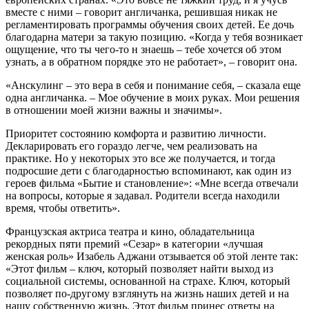
вместе с ними – говорит англичанка, решившая никак не
регламентировать программы обучения своих детей. Ее дочь
благодарна матери за такую позицию. «Когда у тебя возникает
ощущение, что ты чего-то н знаешь – тебе хочется об этом
узнать, а в обратном порядке это не работает», – говорит она.
«Анскулинг – это вера в себя и понимание себя, – сказала еще
одна англичанка. – Мое обучение в моих руках. Мои решения
в отношении моей жизни важны и значимы».
Приоритет состоянию комфорта и развитию личности.
Декларировать его гораздо легче, чем реализовать на
практике. Но у некоторых это все же получается, и тогда
подросшие дети с благодарностью вспоминают, как один из
героев фильма «Бытие и становление»: «Мне всегда отвечали
на вопросы, которые я задавал. Родители всегда находили
время, чтобы ответить».
Французская актриса театра и кино, обладательница
рекордных пяти премий «Сезар» в категории «лучшая
женская роль» Изабель Аджани отзывается об этой ленте так:
«Этот фильм – ключ, который позволяет найти выход из
социальной системы, основанной на страхе. Ключ, который
позволяет по-другому взглянуть на жизнь наших детей и на
нашу собственную жизнь. Этот фильм принес ответы на