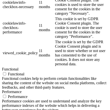
Cookie Consent plugin. The
cookielawinfo-
11
cookies is used to store the user
checkbox-necessary
months
consent for the cookies in the
category "Necessary".
This cookie is set by GDPR
cookielawinfo-
Cookie Consent plugin. The
11
checkbox-
cookie is used to store the user
months
performance
consent for the cookies in the
category "Performance".
The cookie is set by the GDPR
Cookie Consent plugin and is
11
used to store whether or not user
viewed_cookie_policy
months
has consented to the use of
cookies. It does not store any
personal data.
Functional
Functional
Functional cookies help to perform certain functionalities like
sharing the content of the website on social media platforms, collect
feedbacks, and other third-party features.
Performance
Performance
Performance cookies are used to understand and analyze the key
performance indexes of the website which helps in delivering a
better user experience for the visitors.