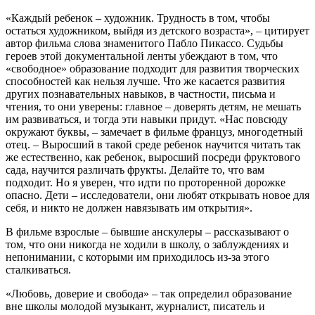
«Каждый ребенок – художник. Трудность в том, чтобы
остаться художником, выйдя из детского возраста», – цитирует
автор фильма слова знаменитого Пабло Пикассо. Судьбы
героев этой документальной ленты убеждают в том, что
«свободное» образование подходит для развития творческих
способностей как нельзя лучше. Что же касается развития
других познавательных навыков, в частности, письма и
чтения, то они уверены: главное – доверять детям, не мешать
им развиваться, и тогда эти навыки придут. «Нас повсюду
окружают буквы, – замечает в фильме француз, многодетный
отец. – Выросший в такой среде ребенок научится читать так
же естественно, как ребенок, выросший посреди фруктового
сада, научится различать фрукты. Делайте то, что вам
подходит. Но я уверен, что идти по проторенной дорожке
опасно. Дети – исследователи, они любят открывать новое для
себя, и никто не должен навязывать им открытия».
В фильме взрослые – бывшие анскулеры – рассказывают о
том, что они никогда не ходили в школу, о заблуждениях и
непонимании, с которыми им приходилось из-за этого
сталкиваться.
«Любовь, доверие и свобода» – так определил образование
вне школы молодой музыкант, журналист, писатель и