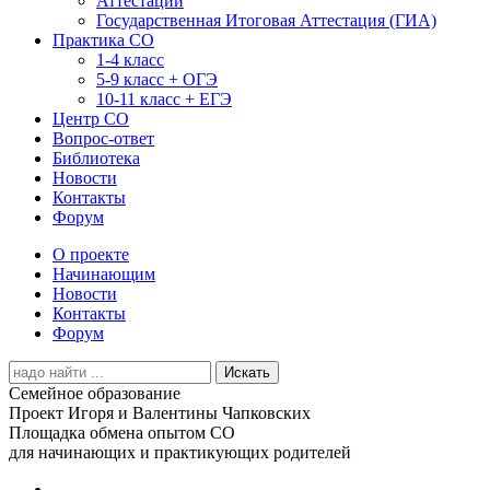
Аттестации
Государственная Итоговая Аттестация (ГИА)
Практика СО
1-4 класс
5-9 класс + ОГЭ
10-11 класс + ЕГЭ
Центр СО
Вопрос-ответ
Библиотека
Новости
Контакты
Форум
О проекте
Начинающим
Новости
Контакты
Форум
Search
for:
Семейное образование
Проект Игоря и Валентины Чапковских
Площадка обмена опытом СО
для начинающих и практикующих родителей