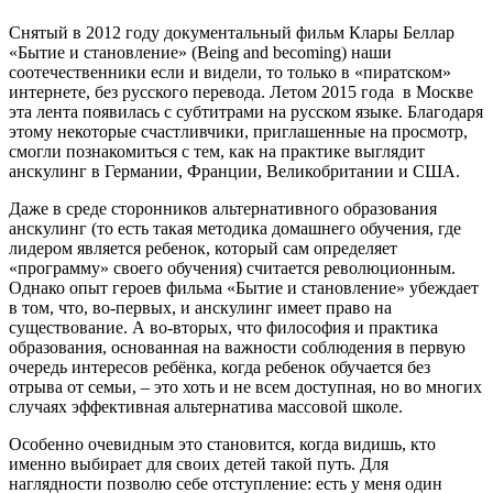
Снятый в 2012 году документальный фильм Клары Беллар
«Бытие и становление» (Being and becoming) наши
соотечественники если и видели, то только в «пиратском»
интернете, без русского перевода. Летом 2015 года в Москве
эта лента появилась с субтитрами на русском языке. Благодаря
этому некоторые счастливчики, приглашенные на просмотр,
смогли познакомиться с тем, как на практике выглядит
анскулинг в Германии, Франции, Великобритании и США.
Даже в среде сторонников альтернативного образования
анскулинг (то есть такая методика домашнего обучения, где
лидером является ребенок, который сам определяет
«программу» своего обучения) считается революционным.
Однако опыт героев фильма «Бытие и становление» убеждает
в том, что, во-первых, и анскулинг имеет право на
существование. А во-вторых, что философия и практика
образования, основанная на важности соблюдения в первую
очередь интересов ребёнка, когда ребенок обучается без
отрыва от семьи, – это хоть и не всем доступная, но во многих
случаях эффективная альтернатива массовой школе.
Особенно очевидным это становится, когда видишь, кто
именно выбирает для своих детей такой путь. Для
наглядности позволю себе отступление: есть у меня один