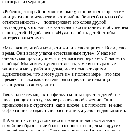
фотограф из Франции.
«Ребенок, который не ходит в школу, становится творческим
инициативным человеком, который не боится брать на себя
ответственность», – подтверждает его слова другой
респондент, который сам занимался воспитанием и обучением
своих детей. И добавляет: «Нужно любить детей, чтобы
интересоваться ими».
«Мне важно, чтобы мои дети жили в своем ритме. Всему свое
время. Они всему учатся естественным путем. У нас нет
оценок, мы просто учимся, и учимся непрерывно. У нас есть
свобода! Мы можем путешествовать, у меня есть разные
занятия, я могу работать дома, могу помогать детям.
Единственное, что я могу дать им в полной мере – это мое
время» – высказывается еще одна представительница
французского анскулинга.
Глядя на ее семью, автор фильма констатирует: у детей, не
посещающих школу, лучше развито воображение. Они
привыкли не к строгости, как в школе, а к гибкости. И еще:
эффективнее создавать не расписание, а условия для занятий.
В Англии в силу устоявшихся традиций частной жизни
семейное образование более распространено, чем в других
европейских странах. «Это вовсе не тяжкий труд, и я учусь