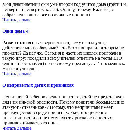
Мой девятилетний сын уже второй год учится дома (третий и
четвертый четвертом класс). Опишу, почему. Кажется, я
собрала едва ли не все возможные причины.
Читать дальше
Один дома-4
Разве кто-то всерьез верит, что то, чему школа учит,
действительно необходимо? Что без этих правил и теорем не
прожить? Да нет же. Сегодня в частных школах поиграли в
такую игру: посадили всех учителей ответить на тесты ЕГЭ
(единый госэкзамен) не по своему предмету… И посмеялись.
Но если учитель ...
Читать дальше
О непривитых детях и прививках
Непривитый ребенок среди привитых детей не представляет
для них никакой опасности. Почему родители бессмысленно
атакуют «отказников»? Потому, что непривитый имеет
преимущество в среде привитых. Ему от окружения
инфекции нет, и он не несет тяготы риска от нечистых
прививок (бывает, что они ...
Читать дальше