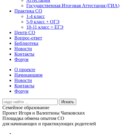
Аттестации
Государственная Итоговая Аттестация (ГИА)
Практика СО
1-4 класс
5-9 класс + ОГЭ
10-11 класс + ЕГЭ
Центр СО
Вопрос-ответ
Библиотека
Новости
Контакты
Форум
О проекте
Начинающим
Новости
Контакты
Форум
Search
for:
Семейное образование
Проект Игоря и Валентины Чапковских
Площадка обмена опытом СО
для начинающих и практикующих родителей