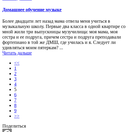
Домашнее обучение музыке
Более двадцати лет назад мама отвела меня учиться в
музыкальную школу. Первые два класса в одной квартире со
мной жили три выпускницы музучилища: моя мама, моя
сестра и ее подруга, причем сестра и подруга преподавали
фортепиано в той же ДМШ, где училась и я. Следует ли
удивляться моим пятеркам? ...
Читать дальше
<<
1
2
3
4
5
6
7
8
9
>>
Поделиться