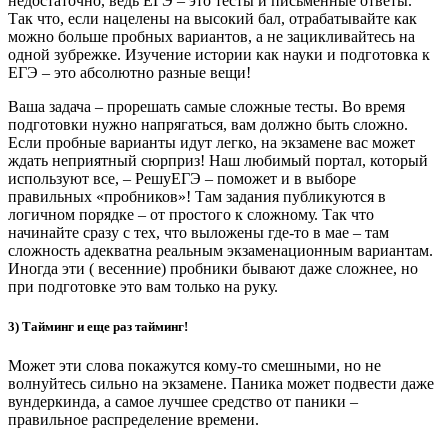
недостаточно, ведь ЕГЭ – это тесты и письменные ответы.
Так что, если нацелены на высокий бал, отрабатывайте как
можно больше пробных вариантов, а не зацикливайтесь на
одной зубрежке. Изучение истории как науки и подготовка к
ЕГЭ – это абсолютно разные вещи!
Ваша задача – прорешать самые сложные тесты. Во время
подготовки нужно напрягаться, вам должно быть сложно.
Если пробные варианты идут легко, на экзамене вас может
ждать неприятный сюрприз! Наш любимый портал, который
используют все, – РешуЕГЭ – поможет и в выборе
правильных «пробников»! Там задания публикуются в
логичном порядке – от простого к сложному. Так что
начинайте сразу с тех, что выложены где-то в мае – там
сложность адекватна реальным экзаменационным вариантам.
Иногда эти ( весенние) пробники бывают даже сложнее, но
при подготовке это вам только на руку.
3) Тайминг и еще раз тайминг!
Может эти слова покажутся кому-то смешными, но не
волнуйтесь сильно на экзамене. Паника может подвести даже
вундеркинда, а самое лучшее средство от паники –
правильное распределение времени.