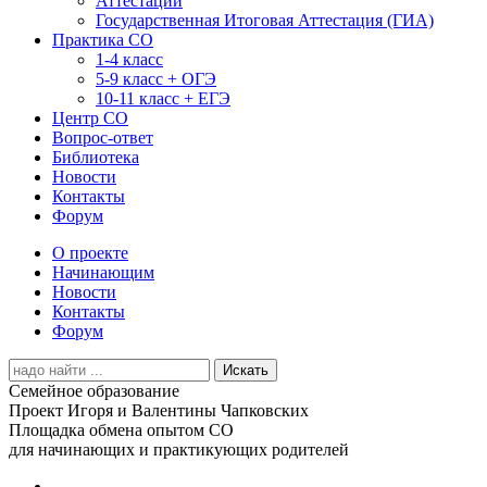
Аттестации
Государственная Итоговая Аттестация (ГИА)
Практика СО
1-4 класс
5-9 класс + ОГЭ
10-11 класс + ЕГЭ
Центр СО
Вопрос-ответ
Библиотека
Новости
Контакты
Форум
О проекте
Начинающим
Новости
Контакты
Форум
Search
for:
Семейное образование
Проект Игоря и Валентины Чапковских
Площадка обмена опытом СО
для начинающих и практикующих родителей