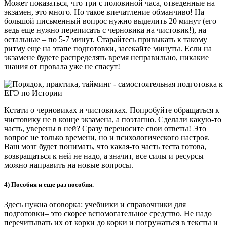
Может показаться, что три с половиной часа, отведенные на
экзамен, это много. Но такое впечатление обманчиво! На
большой письменный вопрос нужно выделить 20 минут (его
ведь еще нужно переписать с черновика на чистовик!), на
остальные – по 5-7 минут. Старайтесь привыкать к такому
ритму еще на этапе подготовки, засекайте минуты. Если на
экзамене будете распределять время неправильно, никакие
знания от провала уже не спасут!
Кстати о черновиках и чистовиках. Попробуйте обращаться к
чистовику не в конце экзамена, а поэтапно. Сделали какую-то
часть, уверены в ней? Сразу переносите свои ответы! Это
вопрос не только времени, но и психологического настроя.
Ваш мозг будет понимать, что какая-то часть теста готова,
возвращаться к ней не надо, а значит, все силы и ресурсы
можно направить на новые вопросы.
4) Пособия и еще раз пособия.
Здесь нужна оговорка: учебники и справочники для
подготовки– это скорее вспомогательное средство. Не надо
перечитывать их от корки до корки и погружаться в тексты и