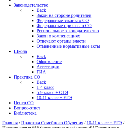
Законодательство
Back
Закон на стороне родителей
Федеральные законы о СО
Федеральные приказы о СО
Региональное законодательство
Закон о компенсациях
Отвечают органы власти
Отмененные нормативные акты
Школа
Back
Оформление
Аттестации
ГИА
Практика СО
Back
1-4 класс
5-9 класс + ОГЭ
10-11 класс + ЕГЭ
Центр СО
Вопрос-ответ
Библиотека
Главная
/
Практика Семейного Обучения
/
10-11 класс + ЕГЭ
/
Настало время *** (восхитительных) историй! Готовимся к