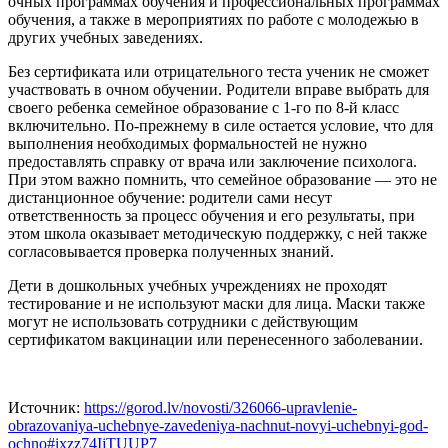
очных программах обучения и профессиональных программах
обучения, а также в мероприятиях по работе с молодежью в
других учебных заведениях.
Без сертификата или отрицательного теста ученик не сможет
участвовать в очном обучении. Родители вправе выбрать для
своего ребенка семейное образование с 1-го по 8-й класс
включительно. По-прежнему в силе остается условие, что для
выполнения необходимых формальностей не нужно
предоставлять справку от врача или заключение психолога.
При этом важно помнить, что семейное образование — это не
дистанционное обучение: родители сами несут
ответственность за процесс обучения и его результаты, при
этом школа оказывает методическую поддержку, с ней также
согласовывается проверка полученных знаний.
Дети в дошкольных учебных учреждениях не проходят
тестирование и не используют маски для лица. Маски также
могут не использовать сотрудники с действующим
сертификатом вакцинации или перенесенного заболевании.
Источник:
https://gorod.lv/novosti/326066-upravlenie-
obrazovaniya-uchebnye-zavedeniya-nachnut-novyi-uchebnyi-god-
ochno#ixzz74IjTUUP7