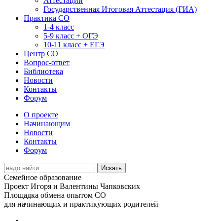
Аттестации
Государственная Итоговая Аттестация (ГИА)
Практика СО
1-4 класс
5-9 класс + ОГЭ
10-11 класс + ЕГЭ
Центр СО
Вопрос-ответ
Библиотека
Новости
Контакты
Форум
О проекте
Начинающим
Новости
Контакты
Форум
Search
for:
Семейное образование
Проект Игоря и Валентины Чапковских
Площадка обмена опытом СО
для начинающих и практикующих родителей