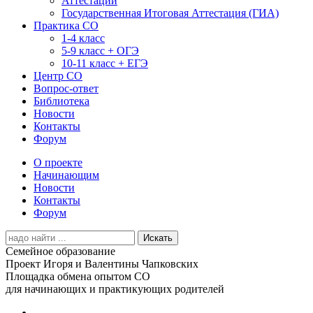
Аттестации
Государственная Итоговая Аттестация (ГИА)
Практика СО
1-4 класс
5-9 класс + ОГЭ
10-11 класс + ЕГЭ
Центр СО
Вопрос-ответ
Библиотека
Новости
Контакты
Форум
О проекте
Начинающим
Новости
Контакты
Форум
Search
for:
Семейное образование
Проект Игоря и Валентины Чапковских
Площадка обмена опытом СО
для начинающих и практикующих родителей