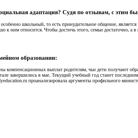
социальная адаптация? Судя по отзывам, с этим 
, особенно школьный, то есть принудительное общение, является
о к ним относится. Чтобы достичь этого, семьи достаточно, а в 
емейном образовании:
ены компенсационных выплат родителям, чьи дети получают об
але завершились в мае. Текущий учебный год станет последним
lyeducation.ru проанализировала аргументы профильного минист