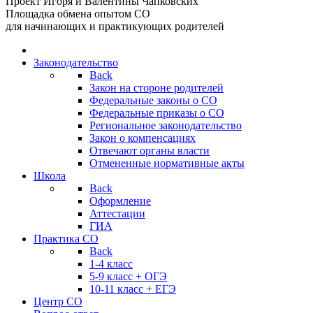
Проект Игоря и Валентины Чапковских
Площадка обмена опытом СО
для начинающих и практикующих родителей
Законодательство
Back
Закон на стороне родителей
Федеральные законы о СО
Федеральные приказы о СО
Региональное законодательство
Закон о компенсациях
Отвечают органы власти
Отмененные нормативные акты
Школа
Back
Оформление
Аттестации
ГИА
Практика СО
Back
1-4 класс
5-9 класс + ОГЭ
10-11 класс + ЕГЭ
Центр СО