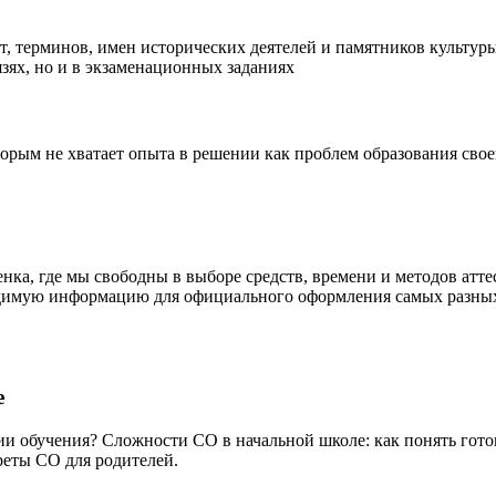
 терминов, имен исторических деятелей и памятников культуры –
зях, но и в экзаменационных заданиях
рым не хватает опыта в решении как проблем образования своего
бенка, где мы свободны в выборе средств, времени и методов ат
одимую информацию для официального оформления самых разных 
е
ии обучения? Сложности СО в начальной школе: как понять гото
реты СО для родителей.