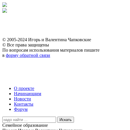
ГЛАВНАЯ
О ПРОЕКТЕ
НАЧИНАЮЩИМ
ЗАКОНОДАТЕ
ФОРУМ
© 2005-2024 Игорь и Валентина Чапковские
© Все права защищены
По вопросам использования материалов пишите
в
форму обратной связи
ГЛАВНАЯ
О ПРОЕКТЕ
НАЧИНАЮЩИМ
ЗАКОНОДАТЕ
ФОРУМ
О проекте
Начинающим
Новости
Контакты
Форум
Search
for:
Семейное образование