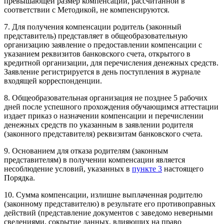
превышающей размер компенсации, рассчитанной в
соответствии с Методикой, не компенсируются.
7. Для получения компенсации родитель (законный
представитель) представляет в общеобразовательную
организацию заявление о предоставлении компенсации с
указанием реквизитов банковского счета, открытого в
кредитной организации, для перечисления денежных средств.
Заявление регистрируется в день поступления в журнале
входящей корреспонденции.
8. Общеобразовательная организация не позднее 5 рабочих
дней после успешного прохождения обучающимся аттестации
издает приказ о назначении компенсации и перечислении
денежных средств по указанным в заявлении родителя
(законного представителя) реквизитам банковского счета.
9. Основанием для отказа родителям (законным
представителям) в получении компенсации является
несоблюдение условий, указанных в
пункте 3
настоящего
Порядка.
10. Сумма компенсации, излишне выплаченная родителю
(законному представителю) в результате его противоправных
действий (представление документов с заведомо неверными
сведениями, сокрытие данных, влияющих на право