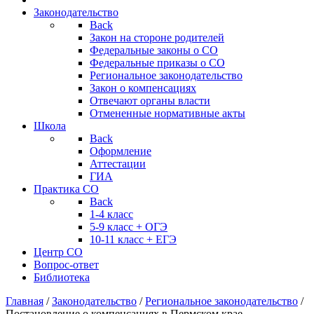
Законодательство
Back
Закон на стороне родителей
Федеральные законы о СО
Федеральные приказы о СО
Региональное законодательство
Закон о компенсациях
Отвечают органы власти
Отмененные нормативные акты
Школа
Back
Оформление
Аттестации
ГИА
Практика СО
Back
1-4 класс
5-9 класс + ОГЭ
10-11 класс + ЕГЭ
Центр СО
Вопрос-ответ
Библиотека
Главная
/
Законодательство
/
Региональное законодательство
/
Постановление о компенсациях в Пермском крае