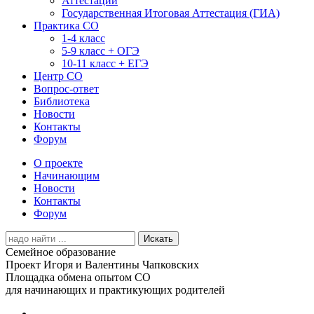
Аттестации
Государственная Итоговая Аттестация (ГИА)
Практика СО
1-4 класс
5-9 класс + ОГЭ
10-11 класс + ЕГЭ
Центр СО
Вопрос-ответ
Библиотека
Новости
Контакты
Форум
О проекте
Начинающим
Новости
Контакты
Форум
Search
for:
Семейное образование
Проект Игоря и Валентины Чапковских
Площадка обмена опытом СО
для начинающих и практикующих родителей