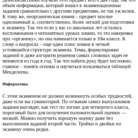
объем информации, который вошел в экзаменационные
задания сравнительно с другими предметами, не так уж велик.
К тому же, неорганическая химия – предмет вполне
однозначный и, соответственно, более легкий для подготовки
к экзамену. Так что если у вас со школьных лет остались
воспоминания о непонятных уроках химии, то это наверняка
про «органику», но она начинается только в 10м классе. К
слову о вопросах – еще один плюс химии в четкой
устоявшейся структуре экзамена. Темы, формулировки
заданий и даже алгоритм решения самых сложных задач не
меняются из года в год. Так что набить руку будет несложно,
главное – понять основы и научиться пользоваться таблицей
Менделеева.
Информатика
С этим экзаменом не должно возникнуть особых трудностей,
даже если вы гуманитарий. По отзывам самих выпускников
задания выглядят, как тест по логике для четвертого класса,
пороговый балл для получения положительной оценки —
низкий. Можно получить хорошую оценку даже без
выполнения заданий второй части. Тройки и двойки по
экзамену очень редки.