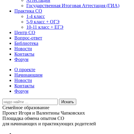
Аттестации
Государственная Итоговая Аттестация (ГИА)
Практика СО
1-4 класс
5-9 класс + ОГЭ
10-11 класс + ЕГЭ
Центр СО
Вопрос-ответ
Библиотека
Новости
Контакты
Форум
О проекте
Начинающим
Новости
Контакты
Форум
Search
for:
Семейное образование
Проект Игоря и Валентины Чапковских
Площадка обмена опытом СО
для начинающих и практикующих родителей