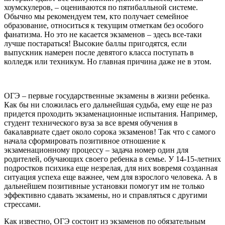
хоумскулеров, – оцениваются по пятибалльной системе.
Обычно мы рекомендуем тем, кто получает семейное
образование, относиться к текущим отметкам без особого
фанатизма. Но это не касается экзаменов – здесь все-таки
лучше постараться! Высокие баллы пригодятся, если
выпускник намерен после девятого класса поступать в
колледж или техникум. Но главная причина даже не в этом.
ОГЭ – первые государственные экзамены в жизни ребенка.
Как бы ни сложилась его дальнейшая судьба, ему еще не раз
придется проходить экзаменационные испытания. Например,
студент технического вуза за все время обучения в
бакалавриате сдает около сорока экзаменов! Так что с самого
начала сформировать позитивное отношение к
экзаменационному процессу – задача номер один для
родителей, обучающих своего ребенка в семье. У 14-15-летних
подростков психика еще незрелая, для них вовремя созданная
ситуация успеха еще важнее, чем для взрослого человека. А в
дальнейшем позитивные установки помогут им не только
эффективно сдавать экзамены, но и справляться с другими
стрессами.
Как известно, ОГЭ состоит из экзаменов по обязательным