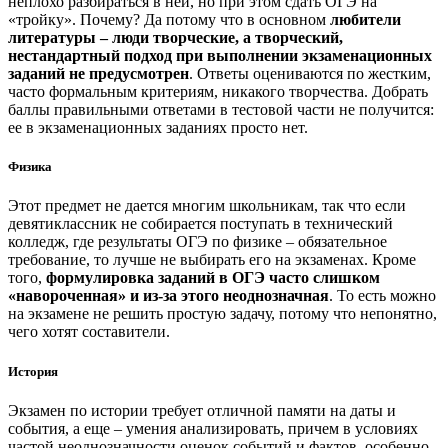
неплохо разбираться в ней, но при этом сдать ОГЭ на
«тройку». Почему? Да потому что в основном
любители
литературы – люди творческие, а творческий,
нестандартный подход при выполнении экзаменационных
заданий не предусмотрен
. Ответы оцениваются по жестким,
часто формальным критериям, никакого творчества. Добрать
баллы правильными ответами в тестовой части не получится:
ее в экзаменационных заданиях просто нет.
Физика
Этот предмет не дается многим школьникам, так что если
девятиклассник не собирается поступать в технический
колледж, где результаты ОГЭ по физике – обязательное
требование, то лучше не выбирать его на экзаменах.
Кроме
того,
формулировка заданий в ОГЭ часто слишком
«навороченная» и из-за этого неоднозначная
. То есть можно
на экзамене не решить простую задачу, потому что непонятно,
чего хотят составители.
История
Экзамен по истории требует отличной памяти на даты и
события, а еще – умения анализировать, причем в условиях
частой неоднозначности оценок событий и фактов, особенно