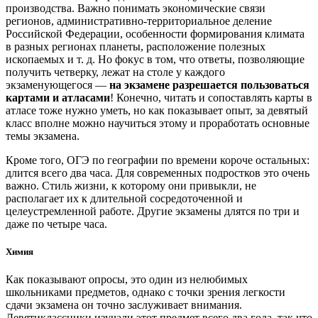
производства. Важно понимать экономические связи
регионов, административно-территориальное деление
Российской Федерации, особенности формирования климата
в разных регионах планеты, расположение полезных
ископаемых и т. д. Но фокус в том, что ответы, позволяющие
получить четверку, лежат на столе у каждого
экзаменующегося —
на экзамене разрешается пользоваться
картами и атласами
! Конечно, читать и сопоставлять карты в
атласе тоже нужно уметь, но как показывает опыт, за девятый
класс вполне можно научиться этому и проработать основные
темы экзамена.
Кроме того, ОГЭ по географии по времени короче остальных:
длится всего два часа. Для современных подростков это очень
важно. Стиль жизни, к которому они привыкли, не
располагает их к длительной сосредоточенной и
целеустремленной работе. Другие экзамены длятся по три и
даже по четыре часа.
Химия
Как показывают опросы, это один из нелюбимых
школьниками предметов, однако с точки зрения легкости
сдачи экзамена он точно заслуживает внимания.
Девятиклассники изучали этот предмет всего два года, так что