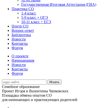
Аттестации
Государственная Итоговая Аттестация (ГИА)
Практика СО
1-4 класс
5-9 класс + ОГЭ
10-11 класс + ЕГЭ
Центр СО
Вопрос-ответ
Библиотека
Новости
Контакты
Форум
О проекте
Начинающим
Новости
Контакты
Форум
Search
for:
Семейное образование
Проект Игоря и Валентины Чапковских
Площадка обмена опытом СО
для начинающих и практикующих родителей