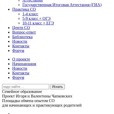
Аттестации
Государственная Итоговая Аттестация (ГИА)
Практика СО
1-4 класс
5-9 класс + ОГЭ
10-11 класс + ЕГЭ
Центр СО
Вопрос-ответ
Библиотека
Новости
Контакты
Форум
О проекте
Начинающим
Новости
Контакты
Форум
Search
for:
Семейное образование
Проект Игоря и Валентины Чапковских
Площадка обмена опытом СО
для начинающих и практикующих родителей